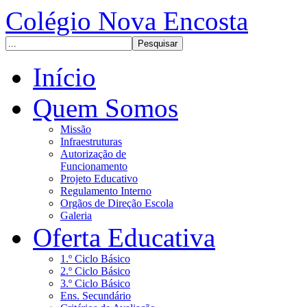
Colégio Nova Encosta
Início
Quem Somos
Missão
Infraestruturas
Autorização de
Funcionamento
Projeto Educativo
Regulamento Interno
Orgãos de Direção Escola
Galeria
Oferta Educativa
1.º Ciclo Básico
2.º Ciclo Básico
3.º Ciclo Básico
Ens. Secundário