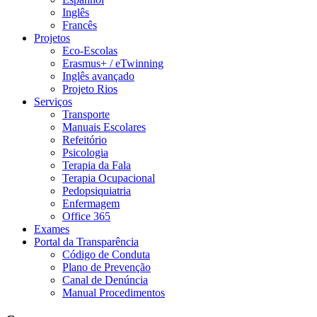
Inglês
Francês
Projetos
Eco-Escolas
Erasmus+ / eTwinning
Inglês avançado
Projeto Rios
Serviços
Transporte
Manuais Escolares
Refeitório
Psicologia
Terapia da Fala
Terapia Ocupacional
Pedopsiquiatria
Enfermagem
Office 365
Exames
Portal da Transparência
Código de Conduta
Plano de Prevenção
Canal de Denúncia
Manual Procedimentos