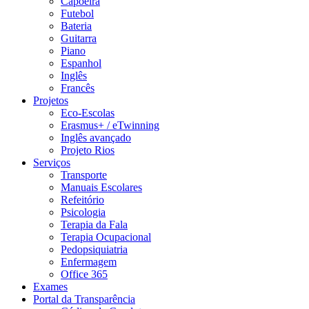
Capoeira
Futebol
Bateria
Guitarra
Piano
Espanhol
Inglês
Francês
Projetos
Eco-Escolas
Erasmus+ / eTwinning
Inglês avançado
Projeto Rios
Serviços
Transporte
Manuais Escolares
Refeitório
Psicologia
Terapia da Fala
Terapia Ocupacional
Pedopsiquiatria
Enfermagem
Office 365
Exames
Portal da Transparência