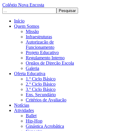
Colégio Nova Encosta
Início
Quem Somos
Missão
Infraestruturas
Autorização de
Funcionamento
Projeto Educativo
Regulamento Interno
Orgãos de Direção Escola
Galeria
Oferta Educativa
1.º Ciclo Básico
2.º Ciclo Básico
3.º Ciclo Básico
Ens. Secundário
Critérios de Avaliação
Notícias
Atividades
Ballet
Hip-Hop
Ginástica Acrobática