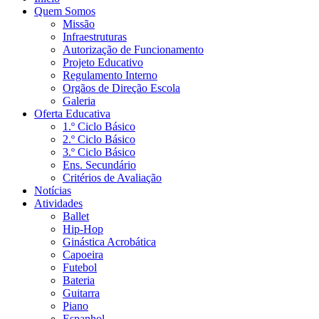
Quem Somos
Missão
Infraestruturas
Autorização de Funcionamento
Projeto Educativo
Regulamento Interno
Orgãos de Direção Escola
Galeria
Oferta Educativa
1.º Ciclo Básico
2.º Ciclo Básico
3.º Ciclo Básico
Ens. Secundário
Critérios de Avaliação
Notícias
Atividades
Ballet
Hip-Hop
Ginástica Acrobática
Capoeira
Futebol
Bateria
Guitarra
Piano
Espanhol