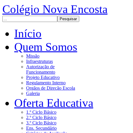
Colégio Nova Encosta
Início
Quem Somos
Missão
Infraestruturas
Autorização de
Funcionamento
Projeto Educativo
Regulamento Interno
Orgãos de Direção Escola
Galeria
Oferta Educativa
1.º Ciclo Básico
2.º Ciclo Básico
3.º Ciclo Básico
Ens. Secundário