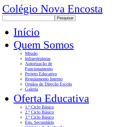
Colégio Nova Encosta
Início
Quem Somos
Missão
Infraestruturas
Autorização de
Funcionamento
Projeto Educativo
Regulamento Interno
Orgãos de Direção Escola
Galeria
Oferta Educativa
1.º Ciclo Básico
2.º Ciclo Básico
3.º Ciclo Básico
Ens. Secundário