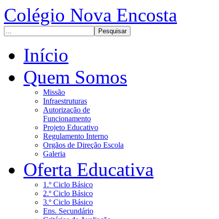
Colégio Nova Encosta
Início
Quem Somos
Missão
Infraestruturas
Autorização de
Funcionamento
Projeto Educativo
Regulamento Interno
Orgãos de Direção Escola
Galeria
Oferta Educativa
1.º Ciclo Básico
2.º Ciclo Básico
3.º Ciclo Básico
Ens. Secundário