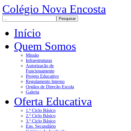
Colégio Nova Encosta
Início
Quem Somos
Missão
Infraestruturas
Autorização de
Funcionamento
Projeto Educativo
Regulamento Interno
Orgãos de Direção Escola
Galeria
Oferta Educativa
1.º Ciclo Básico
2.º Ciclo Básico
3.º Ciclo Básico
Ens. Secundário