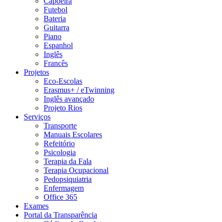
Capoeira
Futebol
Bateria
Guitarra
Piano
Espanhol
Inglês
Francês
Projetos
Eco-Escolas
Erasmus+ / eTwinning
Inglês avançado
Projeto Rios
Serviços
Transporte
Manuais Escolares
Refeitório
Psicologia
Terapia da Fala
Terapia Ocupacional
Pedopsiquiatria
Enfermagem
Office 365
Exames
Portal da Transparência