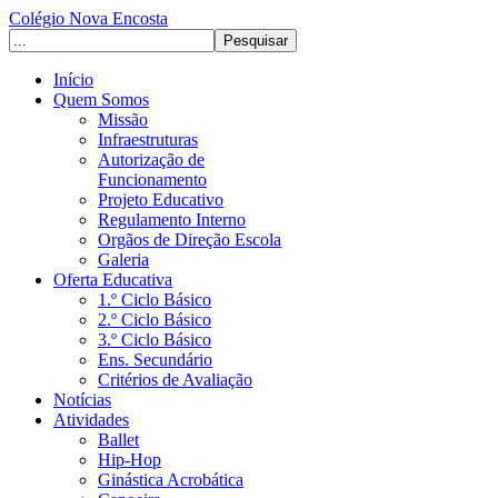
Colégio Nova Encosta
Início
Quem Somos
Missão
Infraestruturas
Autorização de
Funcionamento
Projeto Educativo
Regulamento Interno
Orgãos de Direção Escola
Galeria
Oferta Educativa
1.º Ciclo Básico
2.º Ciclo Básico
3.º Ciclo Básico
Ens. Secundário
Critérios de Avaliação
Notícias
Atividades
Ballet
Hip-Hop
Ginástica Acrobática