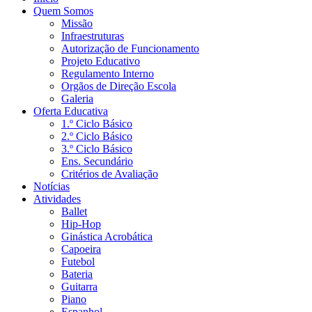
Quem Somos
Missão
Infraestruturas
Autorização de Funcionamento
Projeto Educativo
Regulamento Interno
Orgãos de Direção Escola
Galeria
Oferta Educativa
1.º Ciclo Básico
2.º Ciclo Básico
3.º Ciclo Básico
Ens. Secundário
Critérios de Avaliação
Notícias
Atividades
Ballet
Hip-Hop
Ginástica Acrobática
Capoeira
Futebol
Bateria
Guitarra
Piano
Espanhol