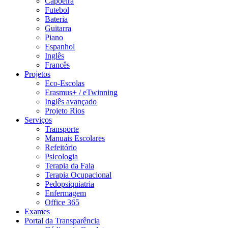
Capoeira
Futebol
Bateria
Guitarra
Piano
Espanhol
Inglês
Francês
Projetos
Eco-Escolas
Erasmus+ / eTwinning
Inglês avançado
Projeto Rios
Serviços
Transporte
Manuais Escolares
Refeitório
Psicologia
Terapia da Fala
Terapia Ocupacional
Pedopsiquiatria
Enfermagem
Office 365
Exames
Portal da Transparência