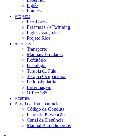
Inglês
Francês
Projetos
Eco-Escolas
Erasmus+ / eTwinning
Inglês avançado
Projeto Rios
Serviços
Transporte
Manuais Escolares
Refeitório
Psicologia
Terapia da Fala
Terapia Ocupacional
Pedopsiquiatria
Enfermagem
Office 365
Exames
Portal da Transparência
Código de Conduta
Plano de Prevenção
Canal de Denúncia
Manual Procedimentos