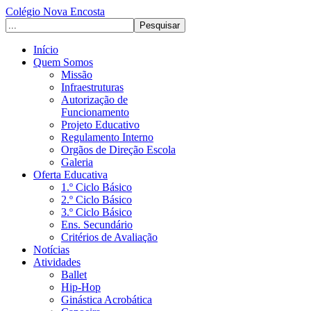
Colégio Nova Encosta
Início
Quem Somos
Missão
Infraestruturas
Autorização de
Funcionamento
Projeto Educativo
Regulamento Interno
Orgãos de Direção Escola
Galeria
Oferta Educativa
1.º Ciclo Básico
2.º Ciclo Básico
3.º Ciclo Básico
Ens. Secundário
Critérios de Avaliação
Notícias
Atividades
Ballet
Hip-Hop
Ginástica Acrobática