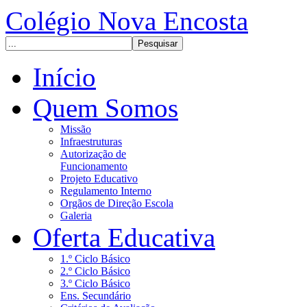
Colégio Nova Encosta
Início
Quem Somos
Missão
Infraestruturas
Autorização de
Funcionamento
Projeto Educativo
Regulamento Interno
Orgãos de Direção Escola
Galeria
Oferta Educativa
1.º Ciclo Básico
2.º Ciclo Básico
3.º Ciclo Básico
Ens. Secundário